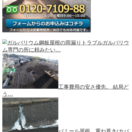
ガルバリウ
ム専門の所に頼みたい…
工事費用の安さ優先。 結局ど
う…
パミール屋根、重ね葺き(カバ