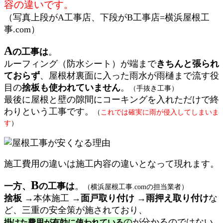
容の違いです。
（写真上段がA工事店、下段がB工事店=横浜屋根工
事.com）
A
の工事は
。
ルーフィング（防水シート）が端まで
きちんと張られ
ておらず
、屋根材裏面に入った雨水が雨樋まで流す役
目の
捨板も使われていません
。
（手抜き工事）
最後に屋根と壁の隙間にコーキングを入れただけで終
わりという工事です。
（
これでは確実に雨が侵入してしまいま
す
）
施工費用の違いは施工内容の違いとなって現れます。
B
一方、
の工事は
。
（横浜屋根工事.comの担当業者）
捨板
→本体施工 →
面戸取り付け
→
雨押え取り付け
な
ど、三重の安全策が施されており、
の
が分かるのではない
掛けた費用が有効に使われている