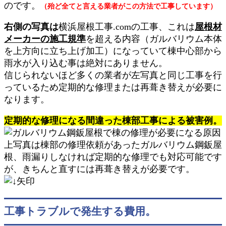
のです。
（殆ど全てと言える業者がこの方法で工事しています）
右側の写真は
横浜屋根工事.comの工事、これは
屋根材
メーカーの施工規準
を超える内容（ガルバリウム本体
を上方向に立ち上げ加工）になっていて棟中心部から
雨水が入り込む事は絶対にありません。
信じられないほど多くの業者が左写真と同じ工事を行
っているため定期的な修理または再葺き替えが必要に
なります。
定期的な修理になる間違った棟部工事による被害例。
上写真は棟部の修理依頼があったガルバリウム鋼鈑屋
根、雨漏りしなければ定期的な修理でも対応可能です
が、きちんと直すには再葺き替えが必要です。
工事トラブルで発生する費用。