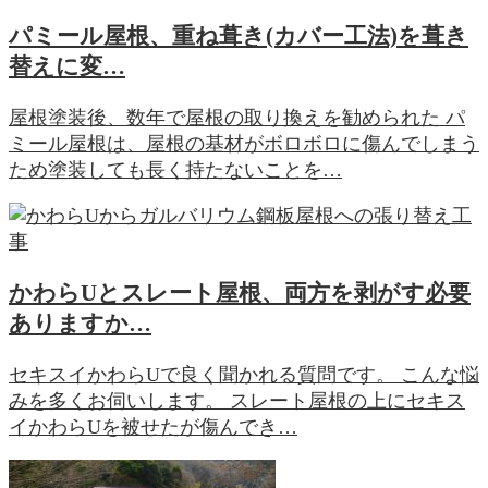
パミール屋根、重ね葺き(カバー工法)を葺き
替えに変…
屋根塗装後、数年で屋根の取り換えを勧められた パ
ミール屋根は、屋根の基材がボロボロに傷んでしまう
ため塗装しても長く持たないことを…
かわらUとスレート屋根、両方を剥がす必要
ありますか…
セキスイかわらUで良く聞かれる質問です。 こんな悩
みを多くお伺いします。 スレート屋根の上にセキス
イかわらUを被せたが傷んでき…