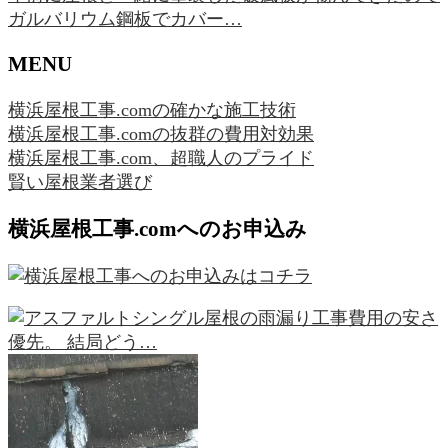
ガルバリウム鋼板でカバー…
MENU
横浜屋根工事.comの確かな施工技術
横浜屋根工事.comの抜群の費用対効果
横浜屋根工事.com、超職人のプライド
賢い屋根業者選び
横浜屋根工事.comへのお申込み
工事費用の安さ
優先。 結局どう…